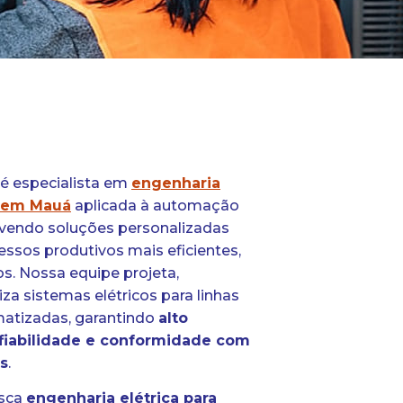
é especialista em
engenharia
l em Mauá
aplicada à automação
vendo soluções personalizadas
essos produtivos mais eficientes,
s. Nossa equipe projeta,
a sistemas elétricos para linhas
atizadas, garantindo
alto
iabilidade e conformidade com
s
.
usca
engenharia elétrica para