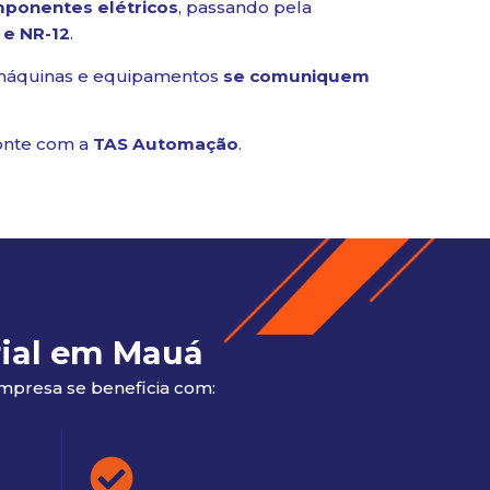
mponentes elétricos
, passando pela
e NR-12
.
máquinas e equipamentos
se comuniquem
conte com a
TAS Automação
.
rial em Mauá
empresa se beneficia com: