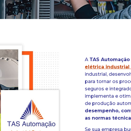
A
TAS Automação
elétrica industria
industrial
,
desenvol
para tornar os proc
seguros e integrado
implementa e otimiz
de produção autom
desempenho, conf
as normas técnica
Se sua empresa b