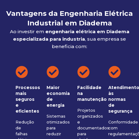
Vantagens da Engenharia Elétrica
Industrial em Diadema
Ao investir em
engenharia elétrica em Diadema
especializada para industria
, sua empresa se
beneficia com:
Processos
Maior
Facilidade
Atendiment
mais
economia
na
às
seguros
de
manutenção
normas
e
energia
de
Projetos
eficientes
segurança
Sistemas
organizados
Redução
otimizados
e
Conformidade
de
para
documentados
com
falhas
reduzir
para
regulamentaç