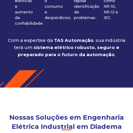
elétricas
o
rápida
como
e
consumo
identificação
NR-10,
aumento
e
de
NR-12 e
da
desperdícios.
problemas.
IEC.
confiabilidade.
Com a expertise da
TAS Automação
, sua indústria
terá um
sistema elétrico robusto, seguro e
preparado para o futuro da automação
.
Nossas Soluções em Engenharia
Elétrica Industrial em Diadema