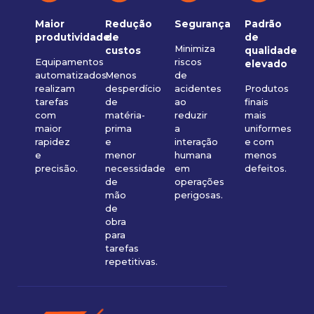
Maior
Redução
Segurança
Padrão
produtividade
de
de
Minimiza
custos
qualidade
Equipamentos
riscos
elevado
automatizados
Menos
de
realizam
desperdício
acidentes
Produtos
tarefas
de
ao
finais
com
matéria-
reduzir
mais
maior
prima
a
uniformes
rapidez
e
interação
e com
e
menor
humana
menos
precisão.
necessidade
em
defeitos.
de
operações
mão
perigosas.
de
obra
para
tarefas
repetitivas.