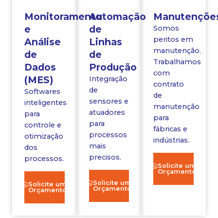
Monitoramento
Automação
Manutençõe
e
de
Somos
peritos em
Análise
Linhas
manutenção.
de
de
Trabalhamos
Dados
Produção
com
(MES)
Integração
contrato
de
Softwares
de
sensores e
inteligentes
manutenção
atuadores
para
para
para
controle e
fábricas e
processos
otimização
indústrias.
mais
dos
precisos.
processos.
Solicite um
Orçamento
Solicite um
Solicite um
Orçamento
Orçamento