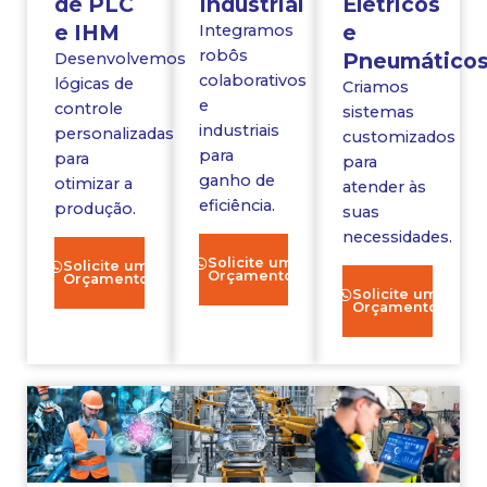
de PLC
Industrial
Elétricos
e IHM
e
Integramos
robôs
Pneumático
Desenvolvemos
colaborativos
lógicas de
Criamos
e
controle
sistemas
industriais
personalizadas
customizados
para
para
para
ganho de
otimizar a
atender às
eficiência.
produção.
suas
necessidades.
Solicite um
Solicite um
Orçamento
Orçamento
Solicite um
Orçamento