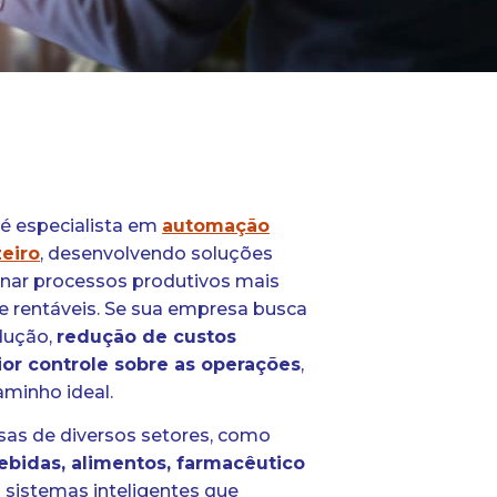
é especialista em
automação
zeiro
, desenvolvendo soluções
rnar processos produtivos mais
 e rentáveis. Se sua empresa busca
dução,
redução de custos
or controle sobre as operações
,
minho ideal.
s de diversos setores, como
bebidas, alimentos, farmacêutico
o sistemas inteligentes que