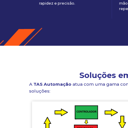
rapidez e precisão.
mão 
repe
Soluções em
A
TAS Automação
atua com uma gama comple
soluções: