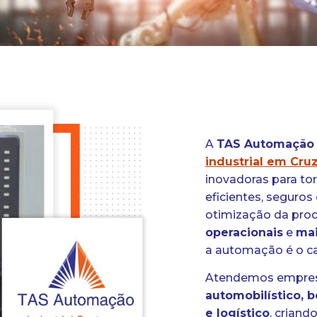
A
TAS Automação
industrial em Cru
inovadoras para to
eficientes, seguros
otimização da pro
operacionais
e
mai
a automação é o ca
Atendemos empresa
automobilístico, 
e logístico
, criand