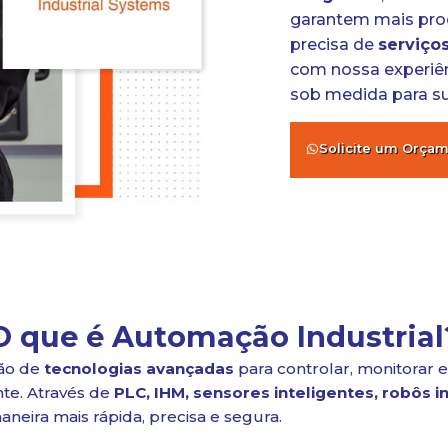
garantem mais prod
precisa de
serviço
com nossa experiê
sob medida para sua
Solicite um Orça
O que é Automação Industrial
ção de
tecnologias avançadas
para controlar, monitorar e
te. Através de
PLC, IHM, sensores inteligentes, robôs i
eira mais rápida, precisa e segura.