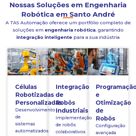
Nossas Soluções em Engenharia
Robótica em Santo André
A TAS Automação oferece um portfólio completo de
soluções em
engenharia robótica
, garantindo
integração inteligente
para a sua indústria
Células
Integração
Programaçã
Robotizadas
de
e
Personalizadas
Robôs
Otimização
Industriais
de
Desenvolvimento
de
Robôs
Implementação
sistemas
de robôs
Configuração
automatizados
colaborativos
avançada