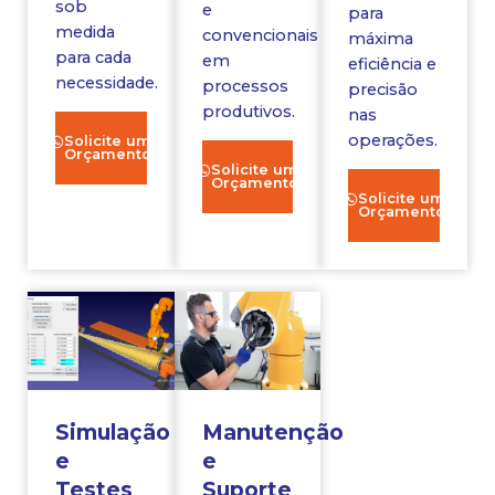
sob
e
para
medida
convencionais
máxima
para cada
em
eficiência e
necessidade.
processos
precisão
produtivos.
nas
operações.
Solicite um
Orçamento
Solicite um
Orçamento
Solicite um
Orçamento
Simulação
Manutenção
e
e
Testes
Suporte