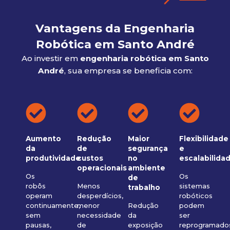
Vantagens da Engenharia
Robótica em Santo André
Ao investir em
engenharia robótica em Santo
André
, sua empresa se beneficia com:
Aumento
Redução
Maior
Flexibilidade
da
de
segurança
e
produtividade
custos
no
escalabilida
operacionais
ambiente
Os
Os
de
robôs
Menos
sistemas
trabalho
operam
desperdícios,
robóticos
continuamente,
menor
Redução
podem
sem
necessidade
da
ser
pausas,
de
exposição
reprogramado