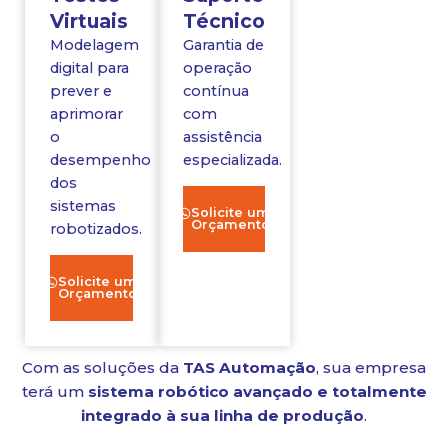
Virtuais
Técnico
Modelagem
Garantia de
digital para
operação
prever e
contínua
aprimorar
com
o
assistência
desempenho
especializada.
dos
sistemas
Solicite um
Orçamento
robotizados.
Solicite um
Orçamento
Com as soluções da
TAS Automação
, sua empresa
terá um
sistema robótico avançado e totalmente
integrado à sua linha de produção
.